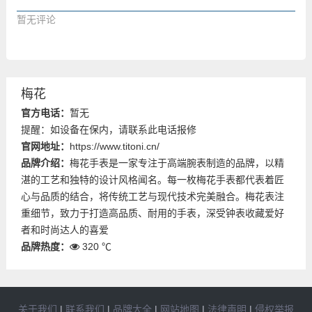
暂无评论
梅花
官方电话：
暂无
提醒：如设备在保内，请联系此电话报修
官网地址：
https://www.titoni.cn/
品牌介绍：
梅花手表是一家专注于高端腕表制造的品牌，以精
湛的工艺和独特的设计风格闻名。每一枚梅花手表都代表着匠
心与品质的结合，将传统工艺与现代技术完美融合。梅花表注
重细节，致力于打造高品质、耐用的手表，深受钟表收藏爱好
者和时尚达人的喜爱
品牌热度：
320 ℃
关于我们
|
联系我们
|
品牌大全
|
网站地图
|
法律声明
|
侵权举报