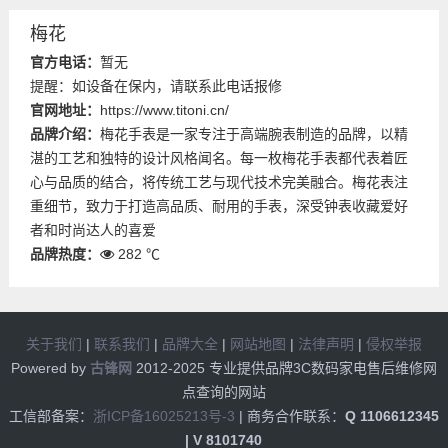
梅花
官方电话：
暂无
提醒：如设备在保内，请联系此电话报修
官网地址：
https://www.titoni.cn/
品牌介绍：
梅花手表是一家专注于高端腕表制造的品牌，以精
湛的工艺和独特的设计风格闻名。每一枚梅花手表都代表着匠
心与品质的结合，将传统工艺与现代技术完美融合。梅花表注
重细节，致力于打造高品质、耐用的手表，深受钟表收藏爱好
者和时尚达人的喜爱
品牌热度：
282 ℃
关于我们
|
联系我们
|
品牌大全
|
网站地图
|
法律声明
|
侵权举报
Powered by
古锋网
2012-2025 专业提供品牌3C数码家电售后维修网
点查询的网站
工信部备案：
浙ICP备16025213号-3
| 商务合作联系：
Q 1106612345
| V 8101740