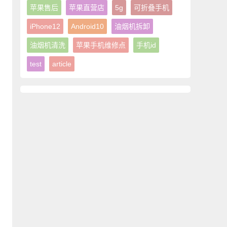
苹果售后
苹果直营店
5g
可折叠手机
iPhone12
Android10
油烟机拆卸
油烟机清洗
苹果手机维修点
手机id
test
article