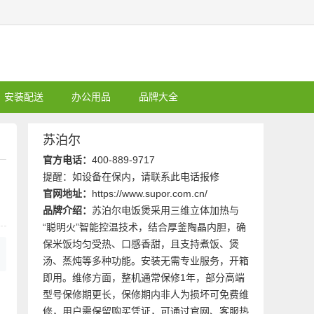
安装配送
办公用品
品牌大全
苏泊尔
官方电话：
400-889-9717
提醒：如设备在保内，请联系此电话报修
官网地址：
https://www.supor.com.cn/
品牌介绍：
苏泊尔电饭煲采用三维立体加热与
“聪明火”智能控温技术，结合厚釜陶晶内胆，确
保米饭均匀受热、口感香甜，且支持煮饭、煲
汤、蒸炖等多种功能。安装无需专业服务，开箱
即用。维修方面，整机通常保修1年，部分高端
型号保修期更长，保修期内非人为损坏可免费维
型
修，用户需保留购买凭证，可通过官网、客服热