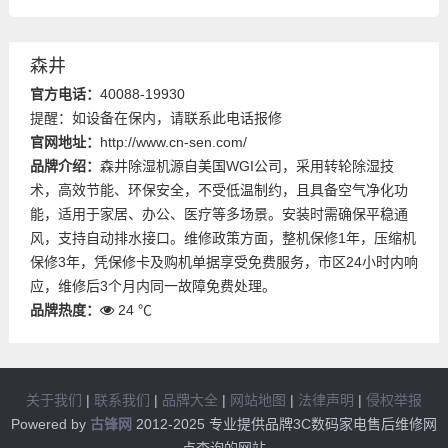
森井
官方电话：
40088-19930
提醒：如设备在保内，请联系此电话报修
官网地址：
http://www.cn-sen.com/
品牌介绍：
森井除湿机源自美国WGI公司，采用转轮除湿技
术，高效节能、环保安全，不受低温制约，且具备空气净化功
能，适用于家居、办公、医疗等多场景。安装时需确保平稳通
风，支持自动排水接口。维修政策方面，整机保修1年，压缩机
保修3年，凭保修卡及购机单据享受免费服务，市区24小时内响
应，维修后3个月内同一故障免费处理。
品牌热度：
24 ℃
关于我们
|
联系我们
|
品牌大全
|
网站地图
|
法律声明
|
侵权举报
Powered by
古锋网
2012-2025 专业提供品牌3C数码家电售后维修网
点查询的网站