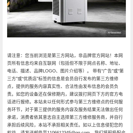
请注意：您当前浏览是第三方网站，非品牌官方网站！本网
页所有信息均来自互联网（包括但不限于网点名称、地址、
电话、描述、品牌LOGO、图片介绍等）。 带有“广告”或“第
三方”或“优质店”标签的信息是会员自行发布的第三方维修
点，提供的服务内容真实性、合法性由发布信息的会员负
责。如您的设备还在保修期内，建议拨打网页下方的官方电
话进行报修。本站未以任何形式参与第三方维修点的任何服
务环节，对于第三提供的服务内容及服务结果无法做出任何
承诺，消费者依其意志自主选择第三方维修服务商，并自行
承担后续风险，本站不承担相关责任。如以上信息侵犯您的
权益，请发送邮件至1106612345@qq.com，我们将积极配合