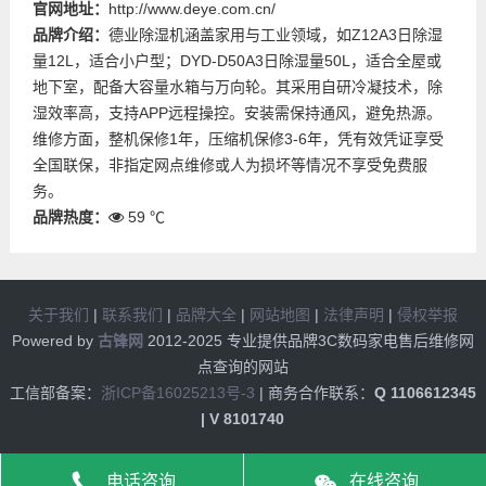
官网地址：
http://www.deye.com.cn/
品牌介绍：
德业除湿机涵盖家用与工业领域，如Z12A3日除湿
量12L，适合小户型；DYD-D50A3日除湿量50L，适合全屋或
地下室，配备大容量水箱与万向轮。其采用自研冷凝技术，除
湿效率高，支持APP远程操控。安装需保持通风，避免热源。
维修方面，整机保修1年，压缩机保修3-6年，凭有效凭证享受
全国联保，非指定网点维修或人为损坏等情况不享受免费服
务。
品牌热度：
59 ℃
关于我们
|
联系我们
|
品牌大全
|
网站地图
|
法律声明
|
侵权举报
Powered by
古锋网
2012-2025 专业提供品牌3C数码家电售后维修网
点查询的网站
工信部备案：
浙ICP备16025213号-3
| 商务合作联系：
Q 1106612345
| V 8101740
电话咨询
在线咨询