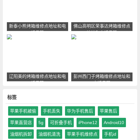
新泰小熊烤箱维修点地址和电
佛山高明区荣事达烤箱维修点
话号码
地址和电话号码
辽阳美的烤箱维修点地址和电
彭州西门子烤箱维修点地址和
话号码
电话号码
标签
苹果手机被偷
手机丢失
华为手机售后
苹果售后
苹果直营店
5g
可折叠手机
iPhone12
Android10
油烟机拆卸
油烟机清洗
苹果手机维修点
手机id