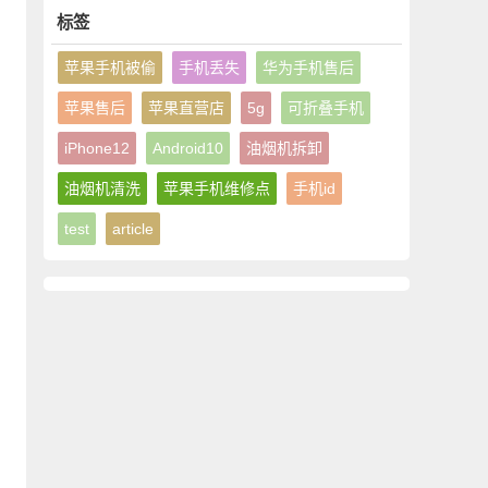
标签
苹果手机被偷
手机丢失
华为手机售后
苹果售后
苹果直营店
5g
可折叠手机
iPhone12
Android10
油烟机拆卸
油烟机清洗
苹果手机维修点
手机id
test
article