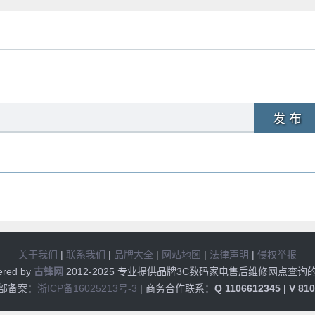
发 布
关于我们
|
联系我们
|
品牌大全
|
网站地图
|
法律声明
|
侵权举报
ered by
古锋网
2012-2025 专业提供品牌3C数码家电售后维修网点查询
部备案：
浙ICP备16025213号-3
| 商务合作联系：
Q 1106612345 | V 81