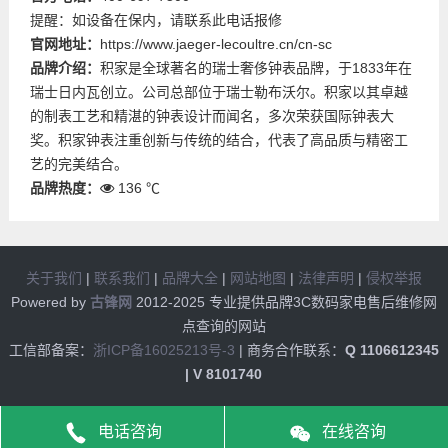
提醒：如设备在保内，请联系此电话报修
官网地址：
https://www.jaeger-lecoultre.cn/cn-sc
品牌介绍：
积家是全球著名的瑞士奢侈钟表品牌，于1833年在
瑞士日内瓦创立。公司总部位于瑞士勒布沃尔。积家以其卓越
的制表工艺和精湛的钟表设计而闻名，多次荣获国际钟表大
奖。积家钟表注重创新与传统的结合，代表了高品质与精密工
艺的完美结合。
品牌热度：
136 ℃
关于我们
|
联系我们
|
品牌大全
|
网站地图
|
法律声明
|
侵权举报
Powered by
古锋网
2012-2025 专业提供品牌3C数码家电售后维修网
点查询的网站
工信部备案：
浙ICP备16025213号-3
| 商务合作联系：
Q 1106612345
| V 8101740
电话咨询
在线咨询