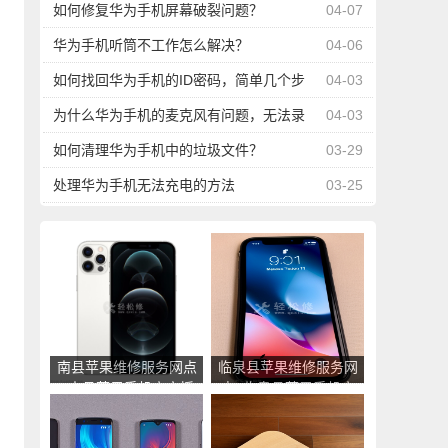
如何修复华为手机屏幕破裂问题？
04-07
华为手机听筒不工作怎么解决？
04-06
如何找回华为手机的ID密码，简单几个步
04-03
骤
为什么华为手机的麦克风有问题，无法录
04-03
音或者对方听不到声音？
如何清理华为手机中的垃圾文件？
03-29
处理华为手机无法充电的方法
03-25
南县苹果维修服务网点
临泉县苹果维修服务网
_南县苹果手机官方授
点_临泉县苹果手机官
权售后维修中心地址电
方授权售后维修中心地
话
址电话