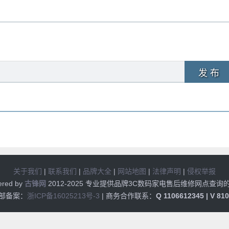
发 布
关于我们
|
联系我们
|
品牌大全
|
网站地图
|
法律声明
|
侵权举报
ered by
古锋网
2012-2025 专业提供品牌3C数码家电售后维修网点查询
部备案：
浙ICP备16025213号-3
| 商务合作联系：
Q 1106612345 | V 81