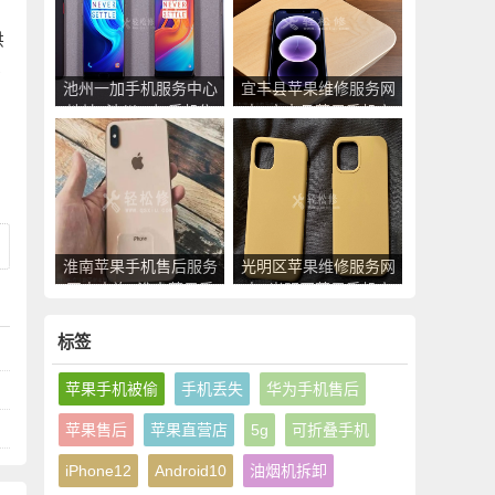
供
本
池州一加手机服务中心
宜丰县苹果维修服务网
意
地址_池州一加手机售
点_宜丰县苹果手机官
后维修点查询
方授权售后维修中心地
址电话
淮南苹果手机售后服务
光明区苹果维修服务网
网点查询_淮南苹果手
点_光明区苹果手机官
机授权维修中心地址电
方授权售后维修中心地
话
址电话
标签
苹果手机被偷
手机丢失
华为手机售后
苹果售后
苹果直营店
5g
可折叠手机
iPhone12
Android10
油烟机拆卸