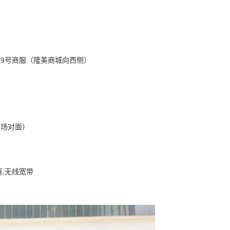
号9号商服（隆美商城向西侧）
商场对面）
庭;无线宽带