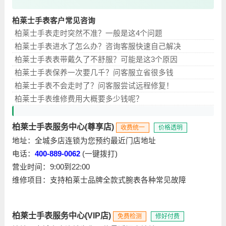
柏莱士手表客户常见咨询
柏莱士手表走时突然不准？一般是这4个问题
柏莱士手表进水了怎么办？咨询客服快速自己解决
柏莱士手表表带戴久了不舒服？可能是这3个原因
柏莱士手表保养一次要几千？问客服立省很多钱
柏莱士手表不会走时了？问客服尝试远程修复！
柏莱士手表维修费用大概要多少钱呢？
柏莱士手表服务中心(尊享店)
收费统一
价格透明
地址：全城多店连锁为您预约最近门店地址
电话：
400-889-0062
(一键拨打)
营业时间：9:00到22:00
维修项目：支持柏莱士品牌全款式腕表各种常见故障
柏莱士手表服务中心(VIP店)
免费检测
修好付费