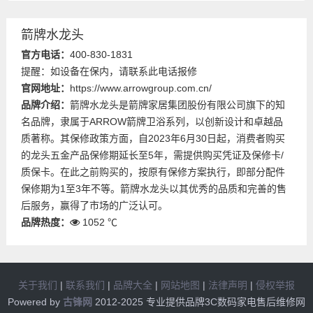
箭牌水龙头
官方电话：
400-830-1831
提醒：如设备在保内，请联系此电话报修
官网地址：
https://www.arrowgroup.com.cn/
品牌介绍：
箭牌水龙头是箭牌家居集团股份有限公司旗下的知
名品牌，隶属于ARROW箭牌卫浴系列，以创新设计和卓越品
质著称。其保修政策方面，自2023年6月30日起，消费者购买
的龙头五金产品保修期延长至5年，需提供购买凭证及保修卡/
质保卡。在此之前购买的，按原有保修方案执行，即部分配件
保修期为1至3年不等。箭牌水龙头以其优秀的品质和完善的售
后服务，赢得了市场的广泛认可。
品牌热度：
1052 ℃
关于我们
|
联系我们
|
品牌大全
|
网站地图
|
法律声明
|
侵权举报
Powered by
古锋网
2012-2025 专业提供品牌3C数码家电售后维修网