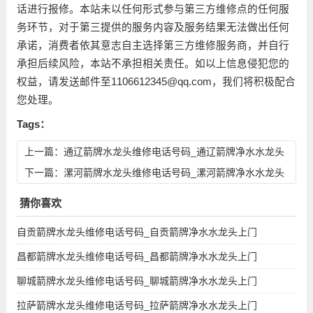
话进行报修。本站未以任何形式参与第三方维修点的任何服
务环节，对于第三提供的服务内容及服务结果无法做出任何
承诺，消费者依其意志自主选择第三方维修服务商，并自行
承担后续风险，本站不承担相关责任。如以上信息侵犯您的
权益，请发送邮件至1106612345@qq.com，我们将积极配合
您处理。
Tags：
上一篇：
通辽箭牌水龙头维修电话号码_通辽箭牌净水水龙头
上门维修服务电话查询
下一篇：
漯河箭牌水龙头维修电话号码_漯河箭牌净水水龙头
上门维修服务电话查询
猜你喜欢
自贡箭牌水龙头维修电话号码_自贡箭牌净水水龙头上门
昌都箭牌水龙头维修电话号码_昌都箭牌净水水龙头上门
聊城箭牌水龙头维修电话号码_聊城箭牌净水水龙头上门
拉萨箭牌水龙头维修电话号码_拉萨箭牌净水水龙头上门