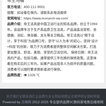
帝王马桶
官方电话：
400-111-9001
提醒：如设备在保内，请联系此电话报修
官网地址：
https://www.monarch-sw.com/
品牌介绍：
帝王洁具是中国卫浴行业的知名品牌，创立于1994
年。该品牌专注于生产高品质卫生洁具，产品涵盖浴室柜、坐
便器、浴缸、淋浴器、龙头等全卫精品。帝王洁具以“精于设
计，享于科技”为品牌口号，坚守“以人为本”的初心，坚持“设计
+科技”的创新，致力于为消费者提供整体空间解决方案，打造
更加整洁、舒适、美观、享受的卫浴空间。 保修日期：帝王洁
具的产品，包括马桶，通常提供三年包换的保修政策。这意味
着在购买后的三年内，如果产品出现非人为损坏的质量问题，
消费者可以随时要求换新或进行保修。
品牌热度：
1326 ℃
关于我们
|
联系我们
|
品牌大全
|
网站地图
|
法律声明
|
侵权举报
Powered by
古锋网
2012-2025 专业提供品牌3C数码家电售后维修网