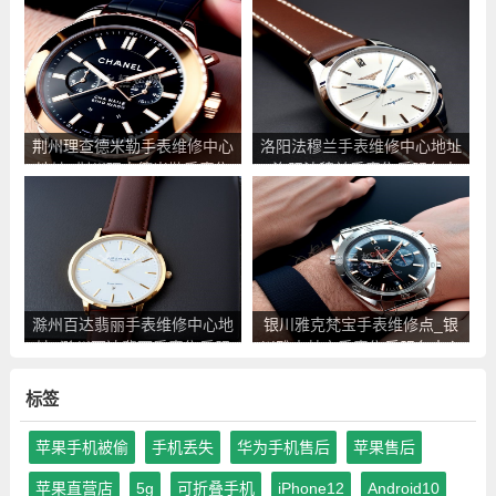
务点查询
查询
荆州理查德米勒手表维修中心
洛阳法穆兰手表维修中心地址
地址_荆州理查德米勒手表售
_洛阳法穆兰手表售后服务点
后服务点查询
查询
滁州百达翡丽手表维修中心地
银川雅克梵宝手表维修点_银
址_滁州百达翡丽手表售后服
川雅克梵宝手表售后服务中心
务点查询
地址查询
标签
苹果手机被偷
手机丢失
华为手机售后
苹果售后
苹果直营店
5g
可折叠手机
iPhone12
Android10