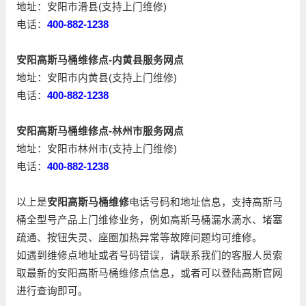
地址：安阳市滑县(支持上门维修)
电话：
400-882-1238
安阳高斯马桶维修点-内黄县服务网点
地址：安阳市内黄县(支持上门维修)
电话：
400-882-1238
安阳高斯马桶维修点-林州市服务网点
地址：安阳市林州市(支持上门维修)
电话：
400-882-1238
以上是
安阳高斯马桶维修
电话号码和地址信息，支持高斯马
桶全型号产品上门维修业务，例如高斯马桶漏水滴水、堵塞
疏通、按钮失灵、座圈加热异常等故障问题均可维修。
如遇到维修点地址或者号码错误，请联系我们的客服人员索
取最新的安阳高斯马桶维修点信息，或者可以登陆高斯官网
进行查询即可。