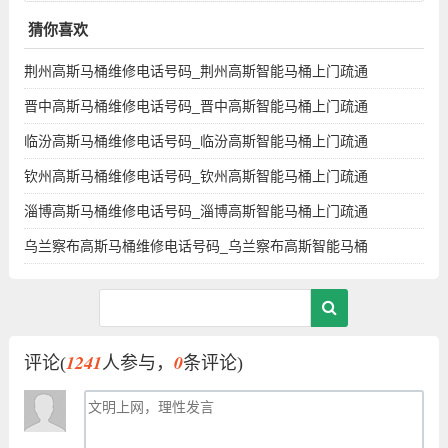
上门疏通维修服务电话查询
猜你喜欢
荆州高斯马桶维修电话号码_荆州高斯智能马桶上门疏通
晋中高斯马桶维修电话号码_晋中高斯智能马桶上门疏通
临汾高斯马桶维修电话号码_临汾高斯智能马桶上门疏通
钦州高斯马桶维修电话号码_钦州高斯智能马桶上门疏通
淄博高斯马桶维修电话号码_淄博高斯智能马桶上门疏通
乌兰察布高斯马桶维修电话号码_乌兰察布高斯智能马桶
1241
0
评论(
人参与，
条评论)