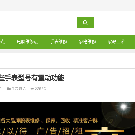
修点
电脑维修点
手表维修
家电维修
家政卫浴
些手表型号有震动功能
01
手表资讯
228 ℃