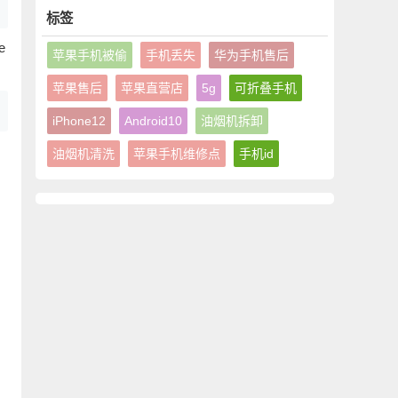
标签
e
苹果手机被偷
手机丢失
华为手机售后
苹果售后
苹果直营店
5g
可折叠手机
iPhone12
Android10
油烟机拆卸
，
油烟机清洗
苹果手机维修点
手机id