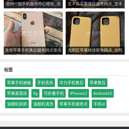
池州一加手机服务中心地址_池
宜丰县苹果维修服务网点_宜丰
州一加手机售后维修点查询
县苹果手机官方授权售后维修中
心地址电话
淮南苹果手机售后服务网点查询
光明区苹果维修服务网点_光明
_淮南苹果手机授权维修中心地
区苹果手机官方授权售后维修中
址电话
心地址电话
标签
苹果手机被偷
手机丢失
华为手机售后
苹果售后
苹果直营店
5g
可折叠手机
iPhone12
Android10
油烟机拆卸
油烟机清洗
苹果手机维修点
手机id