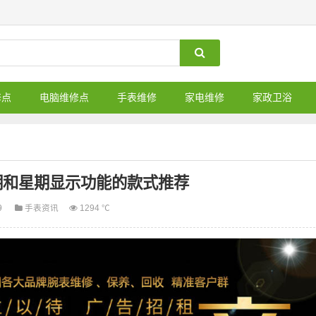
修点
电脑维修点
手表维修
家电维修
家政卫浴
期和星期显示功能的款式推荐
9
手表资讯
1294 ℃