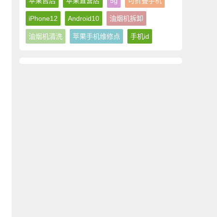
苹果售后
苹果直营店
5g
可折叠手机
iPhone12
Android10
油烟机拆卸
油烟机清洗
苹果手机维修点
手机id
人