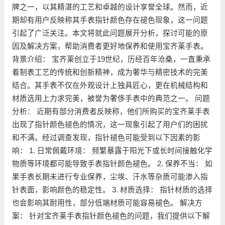
牌之一，以其精湛的工艺和卓越的设计享誉全球。然而，近
期却有用户反映称其手表指针颜色存在褪色现象，这一问题
引起了广泛关注。本文将就此问题展开分析，探讨可能的原
因及解决方案，帮助消费者更好地保养和使用宝齐莱手表。
背景介绍： 宝齐莱创立于19世纪，历经百年沧桑，一直秉承
着制表工艺的传统和创新精神，成为奢华与精密技术的完美
结合。其手表不仅在外观设计上独具匠心，更在机械结构和
材质选用上力求完美，被誉为奢侈手表中的典范之一。 问题
分析： 近期有部分消费者反映称，他们所购买的宝齐莱手表
出现了指针颜色褪色的情况，这一现象引起了用户们的困扰
和不满。经过调查发现，指针褪色可能受到以下因素的影
响： 1. 日常佩戴环境： 频繁暴露于阳光下或长时间接触化学
物质等环境都可能导致手表指针颜色褪色。 2. 保养不当： 如
果手表长期未进行专业保养，尘埃、汗水等杂质可能渗入指
针表面，影响颜色的稳定性。 3. 材质选择： 指针材质的选择
也会影响其耐用性，部分低端材质可能容易褪色。 解决方
案： 针对宝齐莱手表指针颜色褪色的问题，我们提供以下解