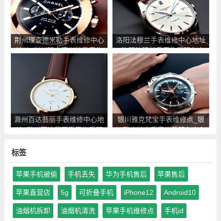
荆州理查德米勒手表维修中心
洛阳法穆兰手表维修中心地址
地址_荆州理查德米勒手表售
_洛阳法穆兰手表售后服务点
后服务点查询
查询
滁州百达翡丽手表维修中心地
银川雅克梵宝手表维修点_银
址_滁州百达翡丽手表售后服
川雅克梵宝手表售后服务中心
务点查询
地址查询
标签
苹果手机被偷
手机丢失
华为手机售后
苹果售后
苹果直营店
5g
可折叠手机
iPhone12
Android10
油烟机拆卸
油烟机清洗
苹果手机维修点
手机id