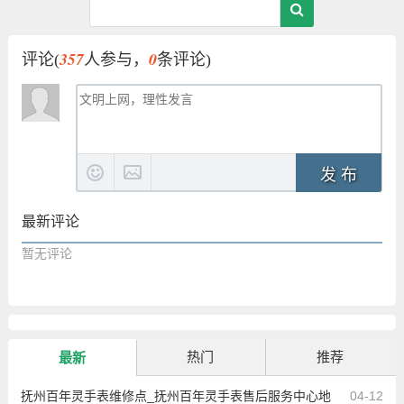
357
0
评论(
人参与，
条评论)
发 布
最新评论
暂无评论
热门
推荐
最新
抚州百年灵手表维修点_抚州百年灵手表售后服务中心地
04-12