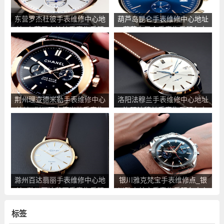
东营罗杰杜彼手表维修中心地
葫芦岛昆仑手表维修中心地址
址_东营罗杰杜彼手表售后服
_葫芦岛昆仑手表售后服务点
务点查询
查询
荆州理查德米勒手表维修中心
洛阳法穆兰手表维修中心地址
地址_荆州理查德米勒手表售
_洛阳法穆兰手表售后服务点
后服务点查询
查询
滁州百达翡丽手表维修中心地
银川雅克梵宝手表维修点_银
址_滁州百达翡丽手表售后服
川雅克梵宝手表售后服务中心
务点查询
地址查询
标签