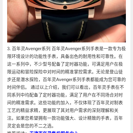
3. 百年灵Avenger系列 百年灵Avenger系列手表是一款专为极
限环境设计的功能性手表，具备出色的耐用性和可靠性。在
这一系列中，不少型号配备了定时器功能，可满足用户在极
限运动和冒险探险中对时间的精准掌控需求。无论是登山徒
步还是潜水探险，百年灵Avenger系列手表都能成为您可靠的
时间伴侣。 通过以上介绍，我们可以看出，百年灵手表在不
同系列中均配备了定时器功能，满足了用户在不同场合对时
间的精准需求。这些功能的加入，不仅体现了百年灵对制表
工艺的精益求精，更展现了其对用户需求的深刻理解和关
注。如果您希望拥有一款功能强大、设计精致的手表，百年
灵定会是您的不二之选。