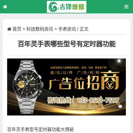
首页
>
科技数码资讯
>
手表资讯
/ 正文
百年灵手表哪些型号有定时器功能
百年灵手表型号定时器功能大揭秘