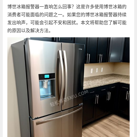
博世冰箱报警器一直响怎么回事？这是许多使用博世冰箱的
消费者可能面临的问题之一。如果您的博世冰箱报警器持续
发出响声，可能会引起不安和困扰。本文将帮助您了解可能
的原因以及解决方法。