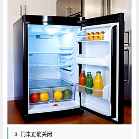
3. 门未正确关闭