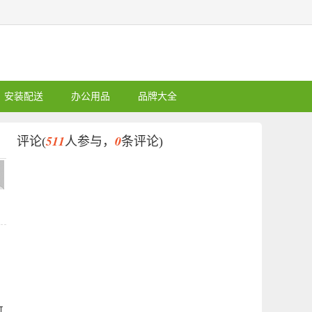
安装配送
办公用品
品牌大全
511
0
评论(
人参与，
条评论)
。
可