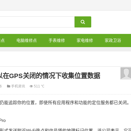
修点
电脑维修点
手表维修
家电维修
家政卫浴
发现可以在GPS关闭的情况下收集位置数据
06
手机资讯
511 ℃
然它仍能追踪你的位置，即使所有应用程序和功能的定位服务都已关闭
式发送附近Wi-Fi热点和信号塔的地理标记位置。该公司表示，它