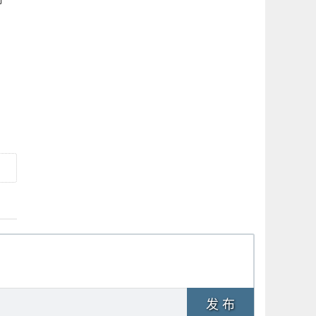
苹
发 布