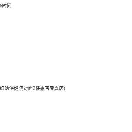
时间.
县妇幼保健院对面2楼惠普专嘉店)