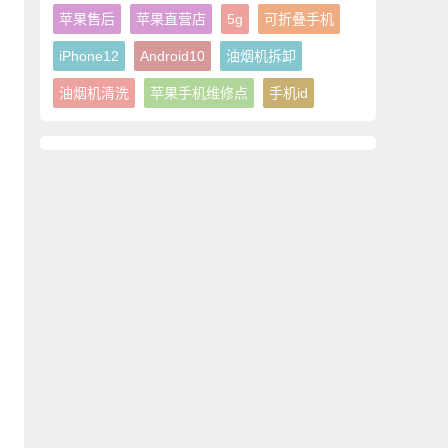
苹果售后
苹果直营店
5g
可折叠手机
iPhone12
Android10
油烟机拆卸
油烟机清洗
苹果手机维修点
手机id