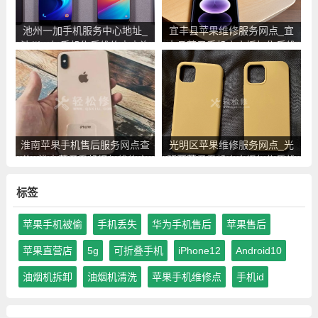
池州一加手机服务中心地址_
宜丰县苹果维修服务网点_宜
池州一加手机售后维修点查询
丰县苹果手机官方授权售后维
修中心地址电话
淮南苹果手机售后服务网点查
光明区苹果维修服务网点_光
询_淮南苹果手机授权维修中
明区苹果手机官方授权售后维
心地址电话
修中心地址电话
标签
苹果手机被偷
手机丢失
华为手机售后
苹果售后
苹果直营店
5g
可折叠手机
iPhone12
Android10
油烟机拆卸
油烟机清洗
苹果手机维修点
手机id