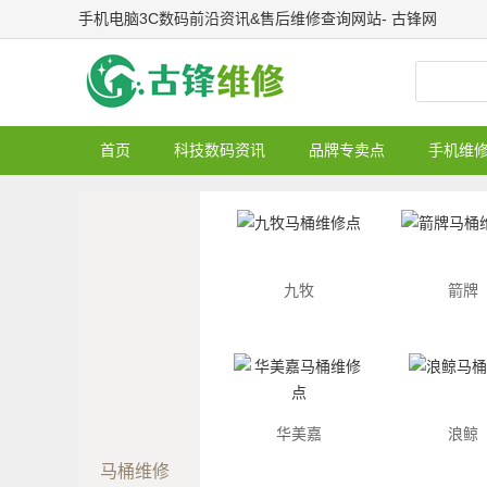
手机电脑3C数码前沿资讯&售后维修查询网站- 古锋网
首页
科技数码资讯
品牌专卖点
手机维
九牧
箭牌
华美嘉
浪鲸
马桶维修