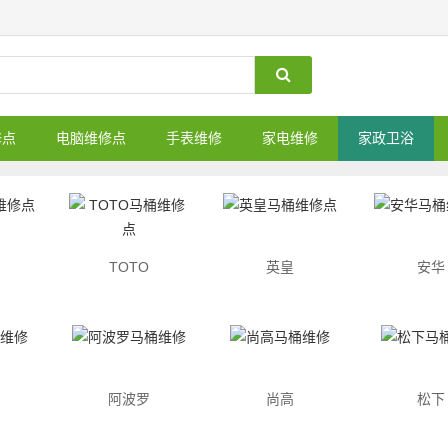
修点
电脑维修点
手表维修
家电维修
家政卫浴
TOTO
英皇
安华
阿波罗
尚高
松下