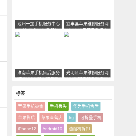
池州一加手机服务中心
宜丰县苹果维修服务网
地址_池州一加手机售
点_宜丰县苹果手机官
后维修点查询
方授权售后维修中心地
址电话
淮南苹果手机售后服务
光明区苹果维修服务网
网点查询_淮南苹果手
点_光明区苹果手机官
机授权维修中心地址电
方授权售后维修中心地
话
址电话
标签
苹果手机被偷
手机丢失
华为手机售后
苹果售后
苹果直营店
5g
可折叠手机
iPhone12
Android10
油烟机拆卸