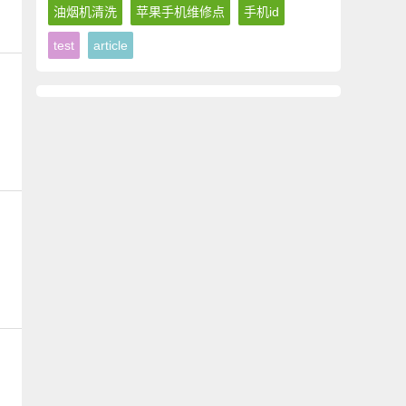
油烟机清洗
苹果手机维修点
手机id
test
article