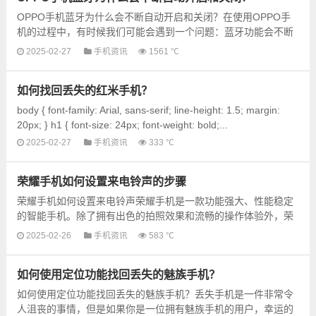
OPPO手机蓝牙为什么会不断自动开启和关闭？在使用OPPO手
机的过程中，有时候我们可能会遇到一个问题：蓝牙功能会不断
自动开启和关闭。这个问题给用户带来了诸多困扰，因此我们有
2025-02-27
手机资讯
1561 ℃
必要...
如何找回丢失的红米手机？
body { font-family: Arial, sans-serif; line-height: 1.5; margin:
20px; } h1 { font-size: 24px; font-weight: bold;...
2025-02-27
手机资讯
333 ℃
荣耀手机如何设置来电铃声的步骤
荣耀手机如何设置来电铃声荣耀手机是一款功能强大、性能稳定
的智能手机。除了拥有出色的拍照效果和流畅的操作体验外，荣
耀手机还支持个性化设置来电铃声。如果你希望为自己的...
2025-02-26
手机资讯
583 ℃
如何使用定位功能找回丢失的魅族手机？
如何使用定位功能找回丢失的魅族手机？丢失手机是一件非常令
人沮丧的事情，但是如果你是一位拥有魅族手机的用户，幸运的