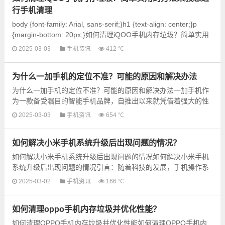
行手机清理
body {font-family: Arial, sans-serif;}h1 {text-align: center;}p
{margin-bottom: 20px;}如何清理iQOO手机内存垃圾？简单实用
的方法如何清理iQOO手机内存垃圾？简单实用的方...
2025-03-03
手机资讯
412 ℃
为什么一加手机的定位不准？可能的原因和解决办法
为什么一加手机的定位不准？可能的原因和解决办法一加手机作
为一款备受瞩目的智能手机品牌，自推出以来就凭借着强大的性
能、高质量的摄像头和良好的用户体验而备受赞誉。然而，有...
2025-03-03
手机资讯
654 ℃
如何解决小米手机系统升级后出现问题的情况？
如何解决小米手机系统升级后出现问题的情况如何解决小米手机
系统升级后出现问题的情况引言：随着科技的发展，手机操作系
统的升级已经成为人们日常生活中的一部分。在我们使用小...
2025-03-02
手机资讯
166 ℃
如何清理oppo手机内存垃圾并优化性能？
如何清理OPPO手机内存垃圾并优化性能如何清理OPPO手机内