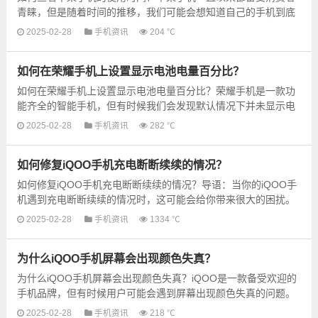
青睐，但是随着时间的推移，我们可能会想知道自己的手机到底
使用了多长时间。幸运的是，苹果手机提供了一个简单而便捷
2025-02-28
手机资讯
204 ℃
的...
如何在荣耀手机上设置显示电池电量百分比？
如何在荣耀手机上设置显示电池电量百分比？荣耀手机是一款功
能齐全的智能手机，但有时候我们会发现默认情况下并未显示电
池电量的百分比。然而，显示电池电量百分比可以帮助我们更...
2025-02-28
手机资讯
282 ℃
如何修复iQOO手机充电断断续续的情况？
如何修复iQOO手机充电断断续续的情况？导语：当你的iQOO手
机遇到充电断断续续的情况时，这可能会给你带来很大的困扰。
不用担心！本文将为你提供一些简单而有效的解决方案，帮助你
2025-02-28
手机资讯
1334 ℃
修复...
为什么iQOO手机屏幕会出现颜色失真？
为什么iQOO手机屏幕会出现颜色失真？iQOO是一款备受欢迎的
手机品牌，但有时候用户可能会遇到屏幕出现颜色失真的问题。
这个问题出现的原因是多种多样的，下面我们将详细探讨其中
2025-02-28
手机资讯
218 ℃