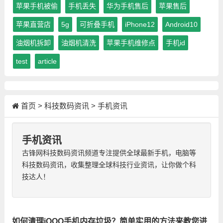
苹果手机被偷
手机丢失
华为手机售后
苹果售后
苹果直营店
5g
可折叠手机
iPhone12
Android10
油烟机拆卸
油烟机清洗
苹果手机维修点
手机id
test
article
首页
>
科技数码资讯
>
手机资讯
手机资讯
古锋网科技数码资讯频道专注提供全球最新手机，电脑等
科技数码资讯，收集整理全球科技行业资讯，让你做个科
技达人！
如何清理iQOO手机内存垃圾？简单实用的方法来教您进