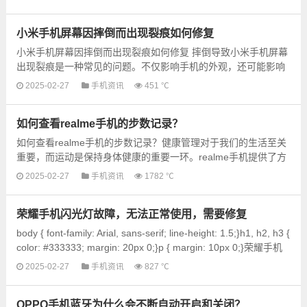
的...
小米手机屏幕因摔倒而出现裂痕如何修复
小米手机屏幕因摔倒而出现裂痕如何修复 摔倒导致小米手机屏幕
出现裂痕是一种常见的问题。不仅影响手机的外观，还可能影响
屏幕的正常显示和触控功能。对于大多数用户来说...
2025-02-27
手机资讯
451 ℃
如何查看realme手机的步数记录？
如何查看realme手机的步数记录？健康管理对于我们的生活至关
重要，而运动是保持身体健康的重要一环。realme手机提供了方
便实用的功能，可以帮助您追踪和管理自己的步数记录。下面...
2025-02-27
手机资讯
1782 ℃
荣耀手机闪光灯故障，无法正常使用，需要修复
body { font-family: Arial, sans-serif; line-height: 1.5;}h1, h2, h3 {
color: #333333; margin: 20px 0;}p { margin: 10px 0;}荣耀手机
闪光灯故障 - 修复指南荣耀...
2025-02-27
手机资讯
827 ℃
OPPO手机蓝牙为什么会不断自动开启和关闭？