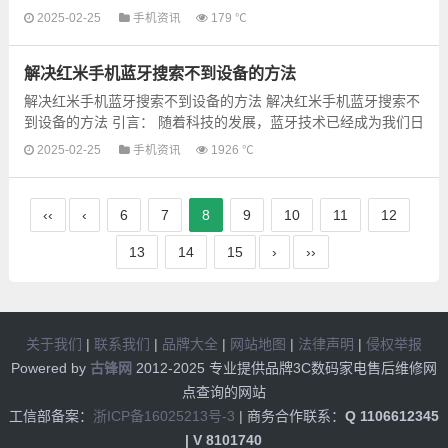
是，魅族手机提供了一项非常有用的定位功能，可以帮助你追踪
2025-02-25
手机资讯
179 ℃
丢...
解决红米手机蓝牙搜索不到设备的方法
解决红米手机蓝牙搜索不到设备的方法 解决红米手机蓝牙搜索不
到设备的方法 引言： 随着科技的发展，蓝牙技术已经成为我们日
常生活中不可或缺的一部分。红米手机作为一款性价...
2025-02-25
手机资讯
1926 ℃
‹‹
‹
6
7
8
9
10
11
12
13
14
15
›
››
关于我们
|
联系我们
|
品牌大全
|
网站地图
|
法律声明
|
侵权举报
Powered by
古锋网
2012-2025 专业提供品牌3C数码家电售后维修网
点查询的网站
工信部备案：
浙ICP备16025213号-3
| 商务合作联系：
Q 1106612345
| V 8101740