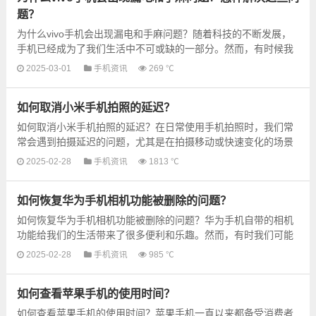
题？
为什么vivo手机会出现漏电和手麻问题？随着科技的不断发展，
手机已经成为了我们生活中不可或缺的一部分。然而，有时候我
们可能会遇到一些问题，比如vivo手机出现漏电和手麻的情
2025-03-01
手机资讯
269 ℃
况。...
如何取消小米手机拍照的延迟？
如何取消小米手机拍照的延迟？在日常使用手机拍照时，我们常
常会遇到拍摄延迟的问题，尤其是在拍摄移动或快速变化的场景
时。如果你使用的是小米手机，不用担心！我们将为你提供一些
2025-02-28
手机资讯
1813 ℃
简...
如何恢复华为手机相机功能被删除的问题？
如何恢复华为手机相机功能被删除的问题？华为手机自带的相机
功能给我们的生活带来了很多便利和乐趣。然而，有时我们可能
会意外地删除了相机应用或者不小心卸载了系统文件，导致相...
2025-02-28
手机资讯
985 ℃
如何查看苹果手机的使用时间？
如何查看苹果手机的使用时间？苹果手机一直以来都备受消费者