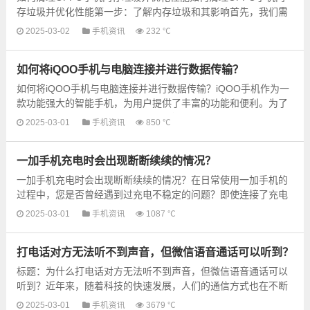
存垃圾并优化性能第一步：了解内存垃圾和其影响首先，我们需
要了解什么是内存垃圾以及它对手机性能的影响。内存垃圾指
2025-03-02
手机资讯
232 ℃
的...
如何将iQOO手机与电脑连接并进行数据传输？
如何将iQOO手机与电脑连接并进行数据传输？iQOO手机作为一
款功能强大的智能手机，为用户提供了丰富的功能和便利。为了
更好地管理手机上的数据，与电脑连接并进行数据传输是必不
2025-03-01
手机资讯
850 ℃
可...
一加手机充电时会出现断断续续的情况？
一加手机充电时会出现断断续续的情况？在日常使用一加手机的
过程中，您是否曾经遇到过充电不稳定的问题？即使连接了充电
器，手机充电却断断续续，不仅浪费了时间，也让人感到困惑。
2025-03-01
手机资讯
1087 ℃
本文...
打电话对方无法听不到声音，但微信语音通话可以听到？
标题：为什么打电话对方无法听不到声音，但微信语音通话可以
听到？近年来，随着科技的快速发展，人们的通信方式也在不断
改变。传统的电话通信逐渐被新兴的即时通讯工具代替，其中微
2025-03-01
手机资讯
3679 ℃