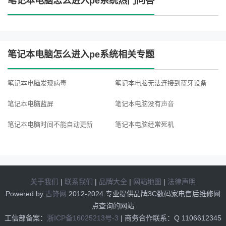
笔记本电脑怎么进入pe系统热门问答
笔记本电脑怎么进入pe系统相关专题
笔记本电脑发现病毒
笔记本电脑无法连接到蓝牙设备
笔记本电脑蓝屏
笔记本电脑没有声音
笔记本电脑时间不能自动更新
笔记本电脑经常死机
笔记本电脑电池充不进电
笔记本电脑无法识别USB设备
笔记本电脑提示硬盘空间不足
笔记本电脑无线网络频繁断网
关于我们
|
联系我们
|
品牌大全
|
网站地图
|
法律声明
笔记本电脑无法播放声音
笔记本电脑的驱动程序怎么安装
Powered by
古锋网
2012-2024 专业提供品牌3C数码家电售后维修网
点查询的网站
笔记本电脑时间日期不对
笔记本电脑怎么进入u盘系统
工信部备案：
浙ICP备16025213号-3
| 商务合作联系：
Q 1106612345