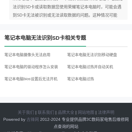
法识别SD卡或读取数据您使用荣耀笔记本电脑时，可能会遇
到SD卡无法被识别或无法读取数据的问题。这种情况可能
笔记本电脑无法识别SD卡相关专题
笔记本电脑摄像头无法启用
笔记本电脑无法识别移动硬盘
笔记本电脑的驱动程序怎么安装
笔记本电脑过热并自动关机
笔记本电脑bios设置后无法开机
笔记本电脑过热
笔记本电脑麦克风无法录音
笔记本电脑充不进去电
笔记本电脑怎么进入bios设置界面
笔记本电脑无法识别指纹
关于我们
|
联系我们
|
品牌大全
|
网站地图
|
法律声明
笔记本电脑触摸板不工作
笔记本电脑时间不能自动更新
Powered by
古锋网
2012-2024 专业提供品牌3C数码家电售后维修网
点查询的网站
笔记本电脑音量调节按钮失效
笔记本电脑无法读取或写入光盘